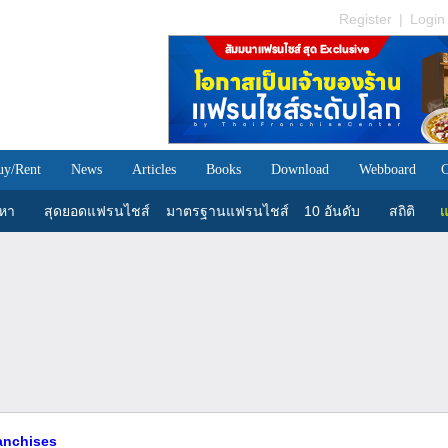
Register
|
Login
uy/Rent
News
Articles
Books
Download
Webboard
C
นหา
สุดยอดแฟรนไชส์
มาตรฐานแฟรนไชส์
10 อันดับ
สถิติ
แ
ranchises