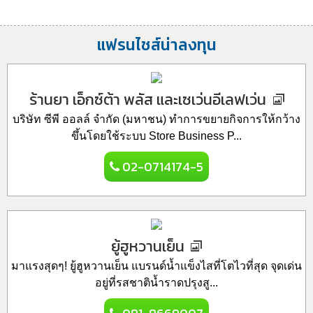
แฟรนไชส์น่าลงทุน
ร้านยา เอ็กซ์ต้า พลัส และเซเว่นอีเลฟเว่น
บริษัท ซีพี ออลล์ จำกัด (มหาชน) ทำการขยายกิจการให้กว้าง
ขึ้นโดยใช้ระบบ Store Business P...
02-0714174-5
ยู้ฮูหวานเย็น
มาแรงสุดๆ! ยู้ฮูหวานเย็น แบรนด์น้ำแข็งไสที่โตไวที่สุด จุดเด่น
อยู่ที่รสชาติน้ำราดปรุงสู...