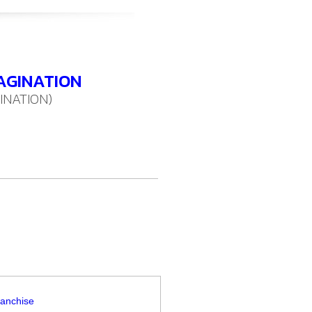
AGINATION
INATION)
ranchise