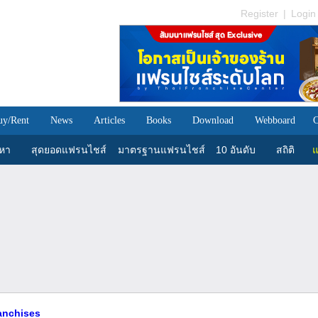
Register
|
Login
uy/Rent
News
Articles
Books
Download
Webboard
C
นหา
สุดยอดแฟรนไชส์
มาตรฐานแฟรนไชส์
10 อันดับ
สถิติ
แ
ranchises