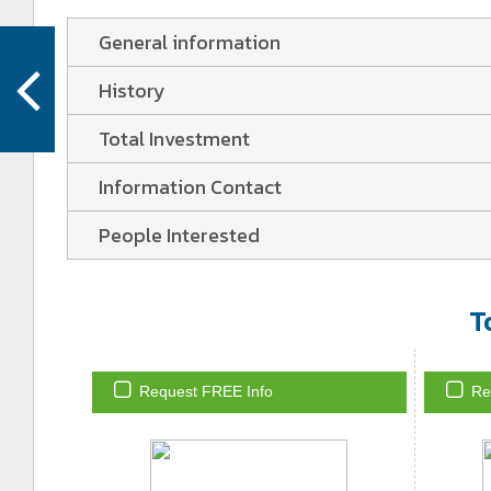
General information
History
Total Investment
Information Contact
People Interested
T
Request FREE Info
Re