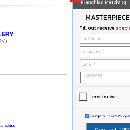
Franchise Matching
MASTERPIECE
Fill out receive
specia
LERY
RY)
I accept
the Privacy Policy a
ranchise