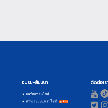
อบรม-สัมมนา
ติดต่อเร
★
คอร์สแฟรนไชส์
★
สร้างระบบแฟรนไชส์