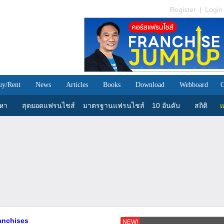
Register
|
Login
uy/Rent
News
Articles
Books
Download
Webboard
C
นหา
สุดยอดแฟรนไชส์
มาตรฐานแฟรนไชส์
10 อันดับ
สถิติ
แ
ranchises
NEW!