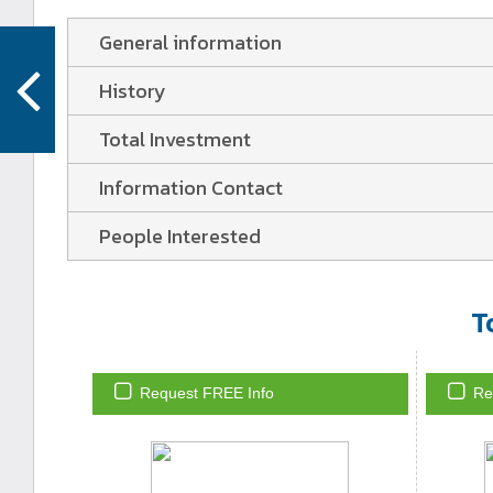
General information
History
Total Investment
Information Contact
People Interested
T
Request FREE Info
Re