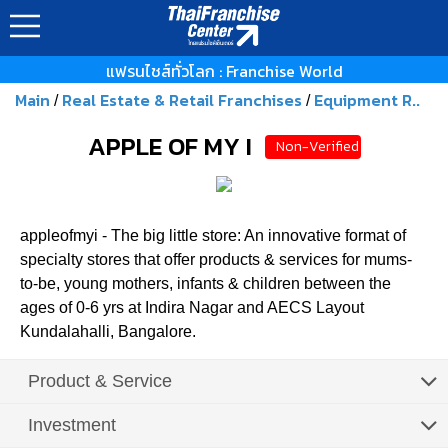
แฟรนไชส์ทั่วโลก : Franchise World
Main
Real Estate & Retail Franchises
Equipment R..
/
/
APPLE OF MY I
Non-Verified
appleofmyi - The big little store: An innovative format of
specialty stores that offer products & services for mums-
to-be, young mothers, infants & children between the
ages of 0-6 yrs at Indira Nagar and AECS Layout
Kundalahalli, Bangalore.
Product & Service
Investment