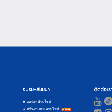
อบรม-สัมมนา
ติดต่อเร
★
คอร์สแฟรนไชส์
★
สร้างระบบแฟรนไชส์