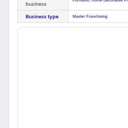
Furniture, Home Decorative F
business
Business type
Master Franchising