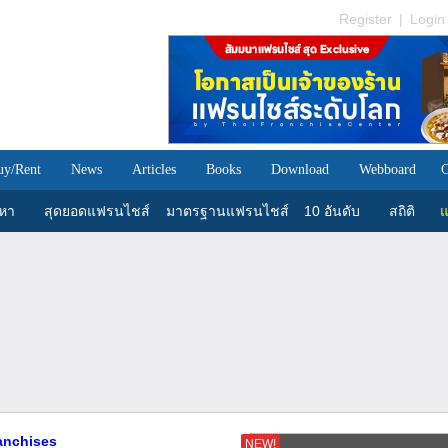
Register
|
Login
uy/Rent
News
Articles
Books
Download
Webboard
C
นหา
สุดยอดแฟรนไชส์
มาตรฐานแฟรนไชส์
10 อันดับ
สถิติ
แ
ranchises
NEW!