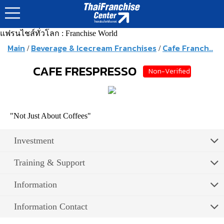
แฟรนไชส์ทั่วโลก : Franchise World
Main
Beverage & Icecream Franchises
Cafe Franch..
/
/
CAFE FRESPRESSO
Non-Verified
"Not Just About Coffees"
Investment
Training & Support
Information
Information Contact