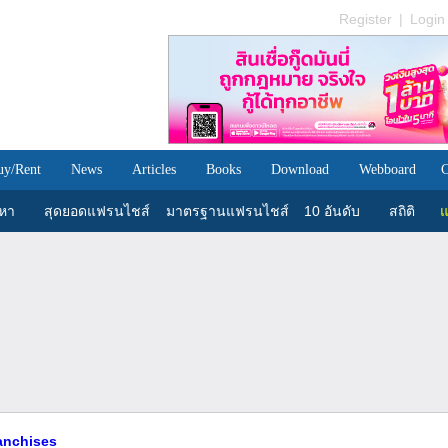
Register
|
Login
uy/Rent
News
Articles
Books
Download
Webboard
C
นหา
สุดยอดแฟรนไชส์
มาตรฐานแฟรนไชส์
10 อันดับ
สถิติ
แ
ranchises