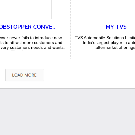
OBSTOPPER CONVE..
MY TVS
ner never fails to introduce new
TVS Automobile Solutions Limit
ts to attract more customers and
India’s largest player in au
 every customers needs and wants.
aftermarket offerings
They keep o...