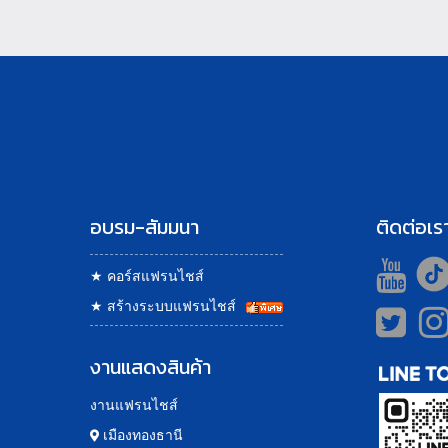
อบรม-สัมมนา
ติดต่อเร
★
คอร์สแฟรนไชส์
★
สร้างระบบแฟรนไชส์
งานแสดงสินค้า
งานแฟรนไชส์
เมืองทองธานี