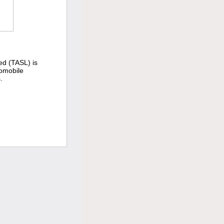
ed (TASL) is
tomobile
.