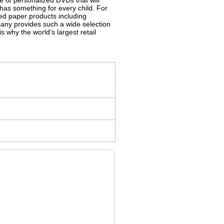
 of personalized DVDs that will
 has something for every child. For
zed paper products including
ny provides such a wide selection
s why the world’s largest retail