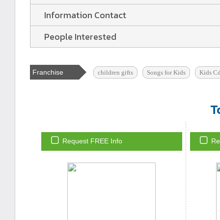
Information Contact
People Interested
Franchise
children gifts
Songs for Kids
Kids Cd
Tags
T
Request FREE Info
Re