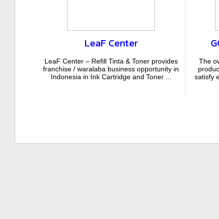
LeaF Center
G
LeaF Center – Refill Tinta & Toner provides
The ow
franchise / waralaba business opportunity in
produc
Indonesia in Ink Cartridge and Toner ...
satisfy