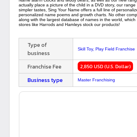
Name alarm clocks and teddy bears, as well as our new range
actually place a picture of the child in a DVD story, our range
simpler tastes, Sing Your Name offers a full line of personali
personalized name poems and growth charts. No other compa
along with the largest database of names in the world, which i
stores like Harrods and Hamleys stock our products!
Type of
Skill Toy, Play Field Franchise
business
Franchise Fee
2,850 USD (U.S. Dollar)
Business type
Master Franchising