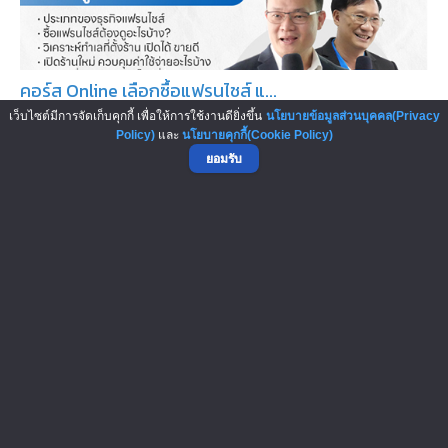
คอร์ส Online เลือกซื้อแฟรนไชส์ แ...
หลายคนเลือกลงทุนในธุรกิจแฟรนไชส์ เพราะเป็นทางลัดใน
เว็บไซต์มีการจัดเก็บคุกกี้ เพื่อให้การใช้งานดียิ่งขึ้น
นโยบายข้อมูลส่วนบุคคล(Privacy
Policy)
และ
นโยบายคุกกี้(Cookie Policy)
การทำธุรกิจ โดยไม่ต้องเสียเวลา...
ยอมรับ
สัมมนาออนไลน์ โอกาสบริหารสถานีบร...
คุณพร้อมหรือยัง? กับโอกาสบริหารสถานีบริการ Shell จาก