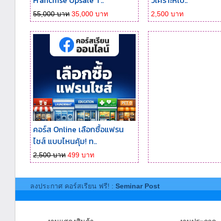
Franchise Upsale T..
วิเคราะห์เป..
55,000 บาท
35,000 บาท
2,500 บาท
คอร์ส Online เลือกซื้อแฟรน
ไชส์ แบบไหนคุ้ม! ท..
2,500 บาท
499 บาท
ลงประกาศ คอร์สเรียน ฟรี! :
Seminar Post