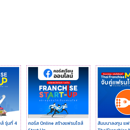
 รุ่นที่ 4
คอร์ส Online สร้างแฟรนไชส์
สัมมนาลงทุน แฟร