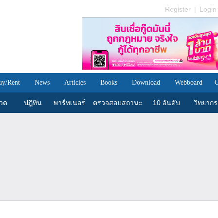
Register
|
Login
uy/Rent
News
Articles
Books
Download
Webboard
C
วด
ปฎิทิน
พาร์ทเนอร์
ตรวจสอบสถานะ
10 อันดับ
วิทยากร