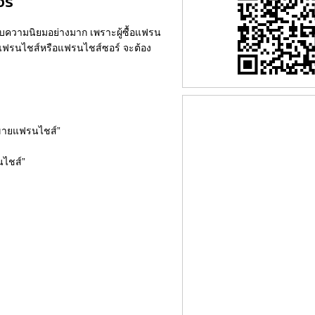
อร์
ับความนิยมอย่างมาก เพราะผู้ซื้อแฟรน
กิจแฟรนไชส์หรือแฟรนไชส์ซอร์ จะต้อง
นขายแฟรนไชส์”
นไชส์”