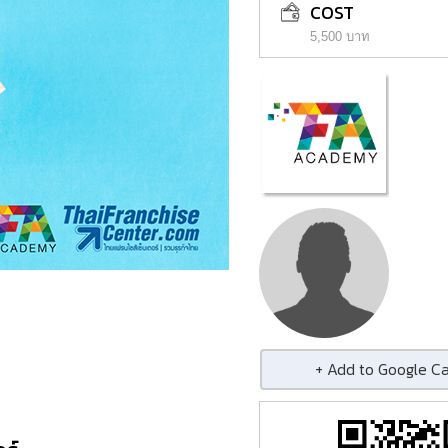
COST
5,500 บาท
+ Add to Google C