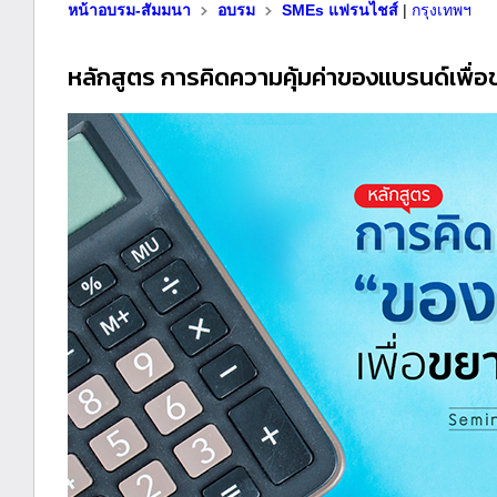
หน้าอบรม-สัมมนา
อบรม
SMEs แฟรนไชส์
|
กรุงเทพฯ
หลักสูตร การคิดความคุ้มค่าของแบรนด์เพื่