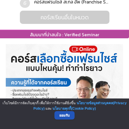
คอร์สแฟรนไชส์ สเกล อัพ (Franchise S...
6
คอร์สเรียนอื่นในหมวด
สัมมนาที่น่าสนใจ : Verified Seminar
เว็บไซต์มีการจัดเก็บคุกกี้ เพื่อให้การใช้งานดียิ่งขึ้น
นโยบายข้อมูลส่วนบุคคล(Privacy
Policy)
และ
นโยบายคุกกี้(Cookie Policy)
คอร์ส Online เลือกซื้อแฟรนไชส์ แ...
ยอมรับ
หลายคนเลือกลงทุนในธุรกิจแฟรนไชส์ เพราะเป็นทางลัดใน
การทำธุรกิจ โดยไม่ต้องเสียเวลา...