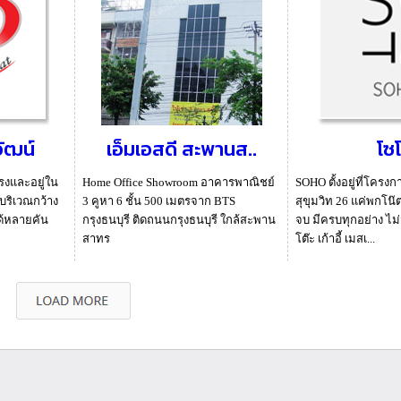
ัฒน์
เอ็มเอสดี สะพานส..
โซ
รงและอยู่ใน
Home Office Showroom อาคารพาณิชย์
SOHO ตั้งอยู่ที่โครงกา
ีบริเวณกว้าง
3 คูหา 6 ชั้น 500 เมตรจาก BTS
สุขุมวิท 26 แค่พกโน๊ต
ด้หลายคัน
กรุงธนบุรี ติดถนนกรุงธนบุรี ใกล้สะพาน
จบ มีครบทุกอย่าง ไม่ว
สาทร
โต๊ะ เก้าอี้ เมสเ...