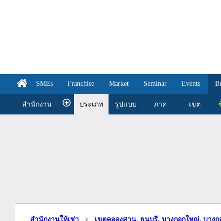
SMEs
Franchise
Market
Seminar
Events
B
สำนักงาน
ประเภท
รูปแบบ
ภาค
เขต
ซ
สำนักงานให้เช่า
เขตคลองสาน, ธนบุรี, บางกอกใหญ่, บางก