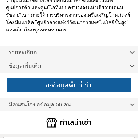
หัวมุมถนนรัชดาภิเษก ติดถนนอโศก-ดินแดง เป็นทั้ง
ศูนย์การค้า และศูนย์ไอทีแบบครบวงจรแห่งเดียวบนถนน
รัชดาภิเษก ภายใต้การบริหารงานของเครือเจริญโภคภัณฑ์
โดยมีแนวคิด "ศูนย์กลางแห่งวิวัฒนาการเทคโนโลยีชั้นสูง"
แห่งเดียวในกรุงเทพมหานคร
รายละเอียด
ข้อมูลเพิ่มเติม
ขอข้อมูลพื้นที่เช่า
มีคนสนใจขอข้อมูล 56 คน
ทำเลน่าเช่า