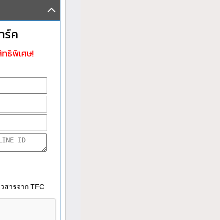
าร์ค
ิทธิพิเศษ!
าวสารจาก TFC