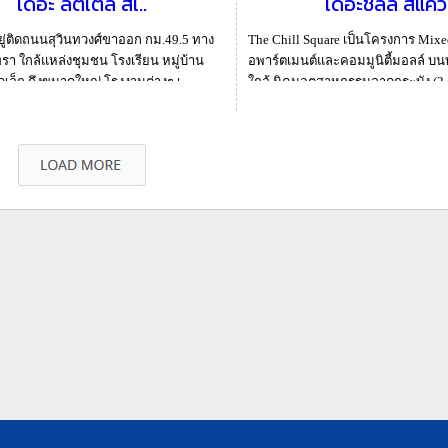
เดอะ ลิตเติ้ล สเ..
เดอะชิลล์ สแคว
ู่ติดถนนสุวินทวงศ์ขาออก กม.49.5 ทาง
The Chill Square เป็นโครงการ Mix
รา ใกล้แหล่งชุมชน โรงเรียน หมู่บ้าน
อพาร์ตเมนต์และคอมมูนิตี้มอลล์ บ
เล็ก ถึงขนาดใหญ่ โรงงานต่างๆ เ...
ใกล้ นิคมอุตสาหกรรมลาดกระบัง (2 ก