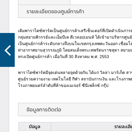
รายละเอียดของศูนย์การค้า
เดิมพาราไดซ์พาร์คเป็นศูนย์การค้าเสรีเซ็นเตอร์ที่เปิดดำเนินการม
กลุ่มสยามพิวรรธ์และเอ็มบีเค ดีเวลอปเมนท์ ได้เข้ามาบริหารศูนย
เป็นศูนย์การค้าระดับกลางถึงบนในเขตกรุงเทพตะวันออก เชื่อม
ท่าอากาศยานสุวรรณภูมิ โดยสมเด็จพระเทพรัตนราชสุดา สยาม
ทรงเปิดศูนย์การค้า เมื่อวันที่ 30 สิงหาคม พ.ศ. 2553
พาราไดซ์พาร์คมีจุดเด่นหลายจุดด้วยกัน ได้แก่ วิลล่า มาร์เก็ต
ศูนย์รวมความงาม เทคโนโลยี กีฬา สถาบันการเงิน และโรงภาพยน
โรงภาพยนตร์ลำดับที่ห้าของเมเจอร์ ซีนีเพล็กซ์ กรุ๊ป
ข้อมูลการติดต่อ
ข้อมูล
รายละเอี