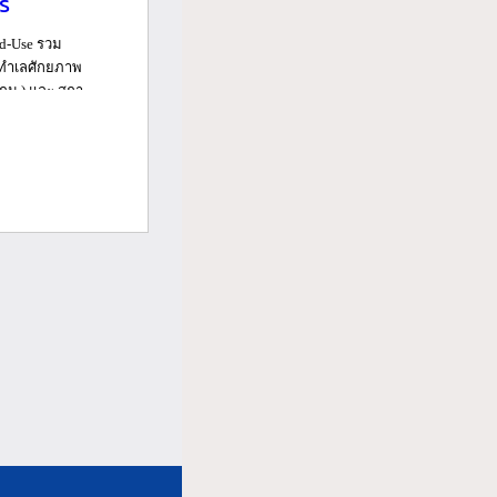
ร์
ed-Use รวม
นทำเลศักยภาพ
ม.) และ สถา...