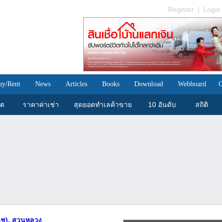
Register
|
Login
uy/Rent
News
Articles
Books
Download
Webboard
C
ขต
ราคาค่าเช่า
สุดยอดทำเลค้าขาย
10 อันดับ
สถิติ
นุช), สวนหลวง