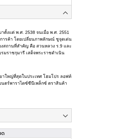
าตั้งแต่ พ.ศ. 2538 จนเมื่อ พ.ศ. 2551
์การค้า โดยเปลี่ยนภาพลักษณ์ ชูจุดเด่น
โยงสถานที่สำคัญ คือ สวนหลวง ร.9 และ
บรมราชกุมารี เสด็จพระราชดำเนิน
 สาขาใหญ่ที่สุดในประเทศ โฮมโปร ลอฟท์
ตร์พาราไดซ์ซีนีเพล็กซ์ ตราสินค้า
ยด