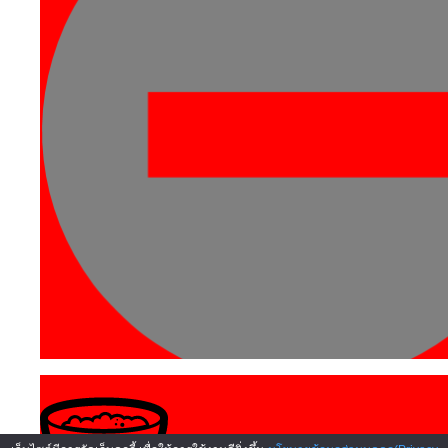
โรงงาน - คลังสินค้า
นิคมอุตสาหกรรม
สนับสนุน SMEs
สถิติธุรกิจแฟรนไชส์
จดหมายข่าว
ผลตอบรับ
กรุงเทพฯและปริมลฑล
ติดต่อเรา