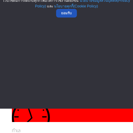
เว็บไซต์มีการจัดเก็บคุกกี้ เพื่อให้การใช้งานดียิ่งขึ้น
นโยบายข้อมูลส่วนบุคคล(Privacy
Policy)
และ
นโยบายคุกกี้(Cookie Policy)
ยอมรับ
อาหาร • เบเกอรี่
เครื่องดื่ม • ไอศกรีม
บริการ • งานพิมพ์
ทำเล