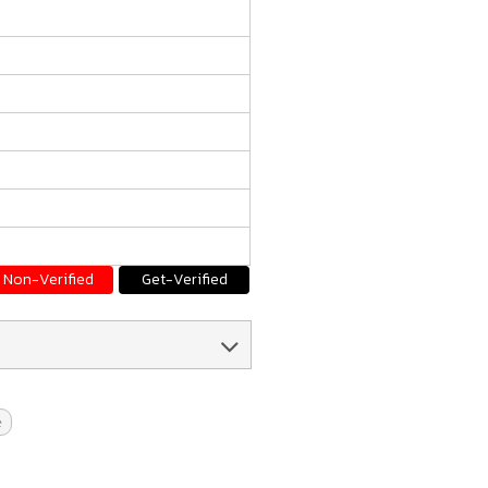
Non-Verified
Get-Verified
e