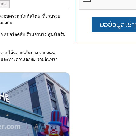
RDS
มครอบครัวทุกไลฟ์สไตล์ ที่รวบรวม
มต่อกัน
ด็ก สปอร์ตคลับ ร้านอาหาร ศูนย์เสริม
-ออกได้หลายเส้นทาง จากถนน
ม และทางด่วนเอกมัย-รามอินทรา