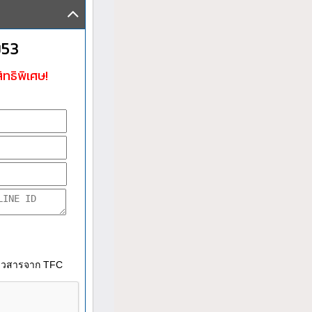
ม53
ิทธิพิเศษ!
าวสารจาก TFC