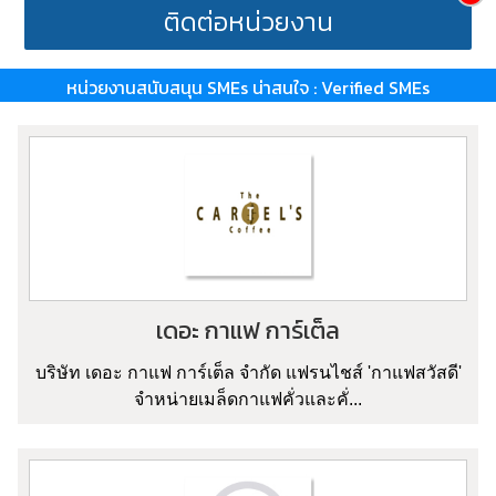
ติดต่อหน่วยงาน
หน่วยงานสนับสนุน SMEs น่าสนใจ : Verified SMEs
เดอะ กาแฟ การ์เต็ล
บริษัท เดอะ กาแฟ การ์เต็ล จำกัด แฟรนไชส์ 'กาแฟสวัสดี'
จำหน่ายเมล็ดกาแฟคั่วและคั่...