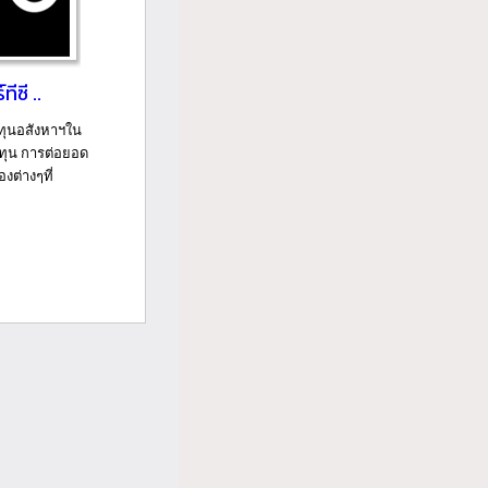
ทีซี ..
งทุนอสังหาฯใน
ลงทุน การต่อยอด
งต่างๆที่