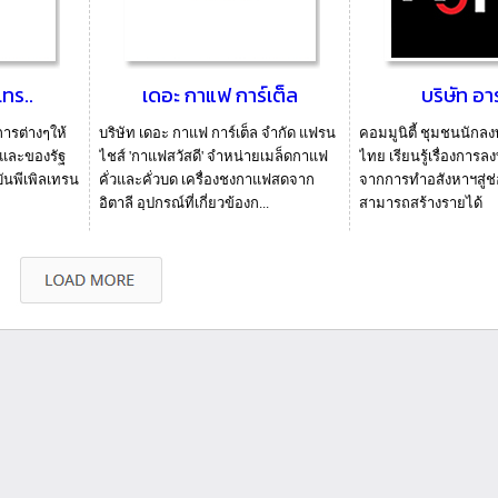
เทร..
เดอะ กาแฟ การ์เต็ล
บริษัท อาร์
การต่างๆให้
บริษัท เดอะ กาแฟ การ์เต็ล จำกัด แฟรน
คอมมูนิตี้ ชุมชนนักล
นและของรัฐ
ไชส์ 'กาแฟสวัสดี' จำหน่ายเมล็ดกาแฟ
ไทย เรียนรู้เรื่องการ
ันพีเพิลเทรน
คั่วและคั่วบด เครื่องชงกาแฟสดจาก
จากการทำอสังหาฯสู่ช่อ
อิตาลี อุปกรณ์ที่เกี่ยวข้องก...
สามารถสร้างรายได้