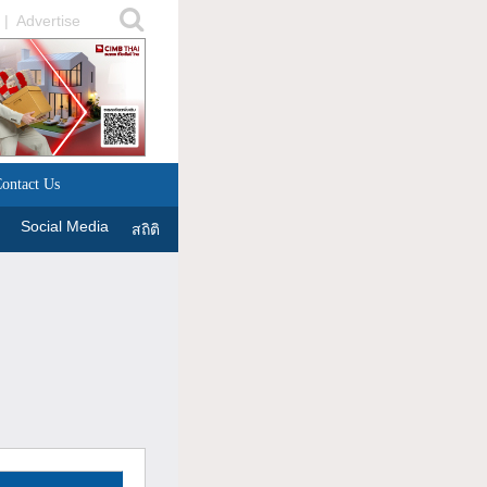
|
Advertise
ontact Us
Social Media
สถิติ