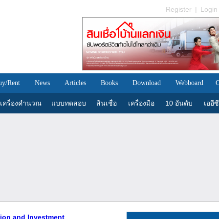
Register
|
Login
uy/Rent
News
Articles
Books
Download
Webboard
C
เครื่องคำนวณ
แบบทดสอบ
สินเชื่อ
เครื่องมือ
10 อันดับ
เออีซี
ution and Investment