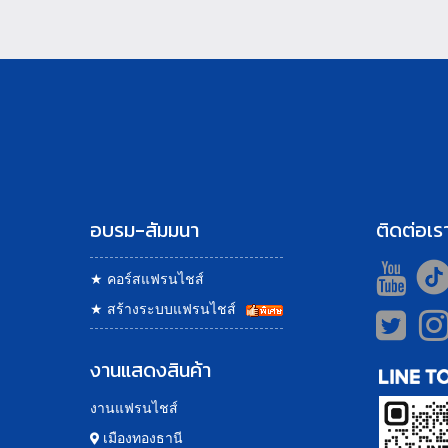
อบรม-สัมมนา
ติดต่อเร
★
คอร์สแฟรนไชส์
★
สร้างระบบแฟรนไชส์
งานแสดงสินค้า
งานแฟรนไชส์
เมืองทองธานี