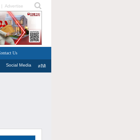
|
Advertise
ontact Us
Social Media
สถิติ