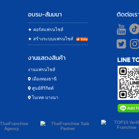
อบรม-สัมมนา
ติดต่อเร
★
คอร์สแฟรนไชส์
★
สร้างระบบแฟรนไชส์
งานแสดงสินค้า
งานแฟรนไชส์
เมืองทองธานี
ศูนย์สิริกิตต์
ไบเทค บางนา