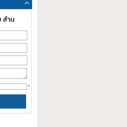
ม สำน
*