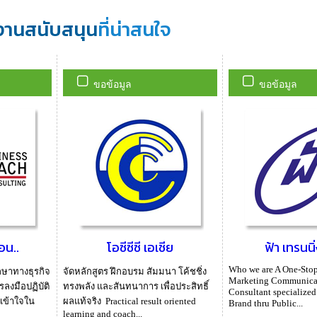
งานสนับสนุน
ที่น่าสนใจ
ขอข้อมูล
ขอข้อมูล
อน..
โอซีซีซี เอเชีย
ฟ้า เทรนนิ่
Who we are A One-Stop
กษาทางธุรกิจ
จัดหลักสูตร ฝึกอบรม สัมมนา โค้ชชิ่ง
Marketing Communica
ารลงมือปฏิบัติ
ทรงพลัง และสันทนาการ เพื่อประสิทธิ์
Consultant specialized
มเข้าใจใน
ผลแท้จริง Practical result oriented
Brand thru Public...
learning and coach...
..