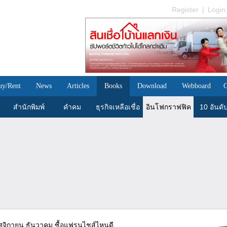
Register
|
Login
uy/Rent
News
Articles
Books
Download
Webboard
C
สำนักพิมพ์
คำคม
ธุรกิจเหลือเชื่อ
อินโฟกราฟฟิค
10 อันดั
ฤศจิกายน ธันวาคม ซื้อแฟรนไชส์ไหนดี