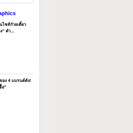
aphics
ไชส์ก๋วยเตี๋ยว
ง” ตำ...
ของ 4 แบรนด์ดัง!
ื้อ”