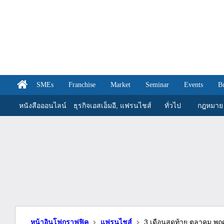
SMEs
Franchise
Market
Seminar
Events
B
หนังสือออนไลน์
ธุรกิจเอสเอ็มอี, แฟรนไชส์
ทั่วไป
กฎหมาย
หน้าอินโฟกราฟฟิค
แฟรนไชส์
3 เดือนสุดท้าย ตุลาคม พ