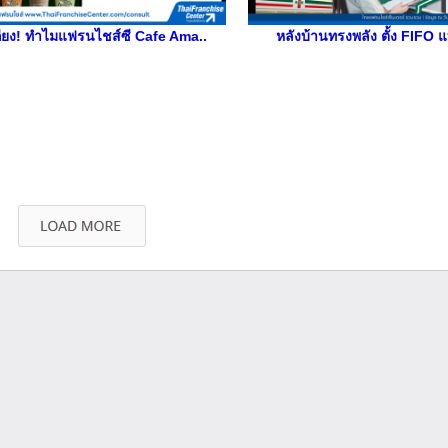
ถียง! ทำไมแฟรนไชส์ซี Cafe Ama..
หลังบ้านทรงพลัง ตั้ง FIFO แ