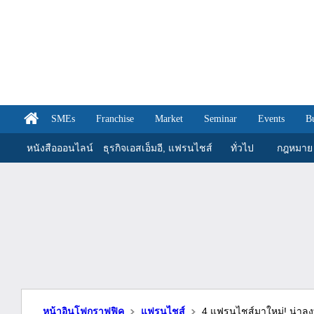
SMEs
Franchise
Market
Seminar
Events
B
หนังสือออนไลน์
ธุรกิจเอสเอ็มอี, แฟรนไชส์
ทั่วไป
กฎหมาย
หน้าอินโฟกราฟฟิค
แฟรนไชส์
4 แฟรนไชส์มาใหม่! น่าล