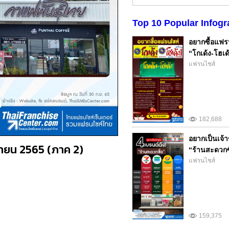
Top 10 Popular Infogr
อยากซื้อแฟรน
“โกเด้ง-โฮเด้
แฟรนไชส์
182,688
อยากเป็นเจ้า
ยายน 2565 (ภาค 2)
“ร้านสะดวกซ
แฟรนไชส์
159,375