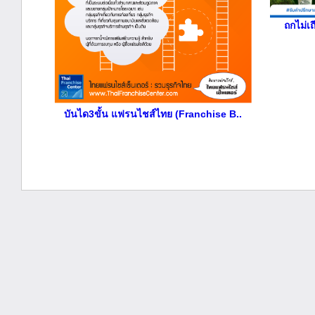
ถกไม่เ
บันได3ขั้น แฟรนไชส์ไทย (Franchise B..