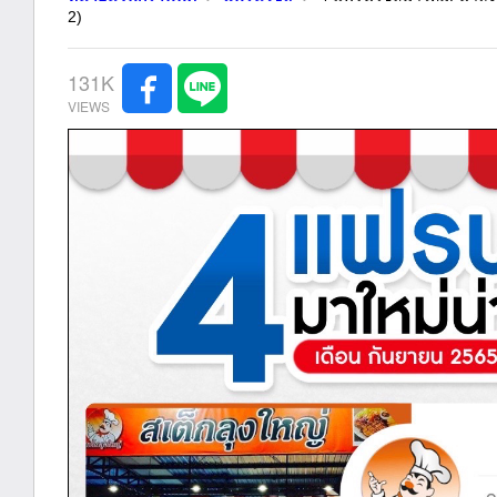
2)
131K