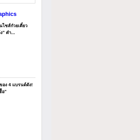
aphics
ไชส์ก๋วยเตี๋ยว
ง” ตำ...
ของ 4 แบรนด์ดัง!
ื้อ”