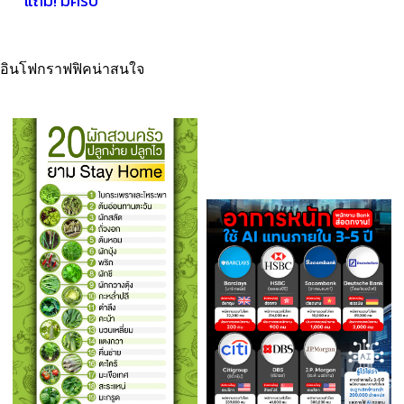
แถม! มีครบ
อินโฟกราฟฟิคน่าสนใจ