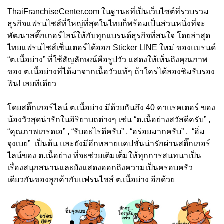
ThaiFranchiseCenter.com ในฐานะที่เป็นเว็บไซต์ที่รวบรวม
ธุรกิจแฟรนไชส์ที่ใหญ่ที่สุดในไทยก็พร้อมเป็นส่วนหนึ่งที่จะ
พัฒนาสติ๊กเกอร์ไลน์ให้กับทุกแบรนด์ธุรกิจที่สนใจ โดยล่าสุด
ไทยแฟรนไชส์เซ็นเตอร์ได้ออก Sticker LINE ใหม่ ของแบรนด์
“ต.เนื้อย่าง” ที่ใช้สัญลักษณ์คือรูปวัว แสดงให้เห็นถึงคุณภาพ
ของ ต.เนื้อย่างที่ได้มาจากเนื้อวัวแท้ๆ ถ้าใครได้ลองชิมรับรอง
ฟิน! เลยทีเดียว
โดยสติ๊กเกอร์ไลน์ ต.เนื้อย่าง มีด้วยกันถึง 40 คาแรคเตอร์ ของ
น้องวัวสุดน่ารักในอิริยาบถต่างๆ เช่น “ต.เนื้อย่างสวัสดีครับ” ,
“คุณภาพเกรดเอ” , “รับอะไรดีครับ” , “อร่อยมากครับ” , “อิ่ม
จุงเบย” เป็นต้น และยังมีอีกหลายแคปชั่นน่ารักผ่านสติ๊กเกอร์
ไลน์ของ ต.เนื้อย่าง ที่จะช่วยเติมเต็มให้ทุกการสนทนาเป็น
เรื่องสนุกสนานและยังแสดงออกถึงความเป็นครอบครัว
เดียวกันของลูกค้ากับแฟรนไชส์ ต.เนื้อย่าง อีกด้วย