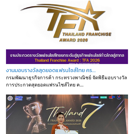
งานมอบรางวัลสุดยอดแฟรนไชส์ไทย คร...
กรมพัฒนาธุรกิจการค้า กระทรวงพาณิชย์ จัดพิธีมอบรางวัล
การประกวดสุดยอดแฟรนไชส์ไทย ค...