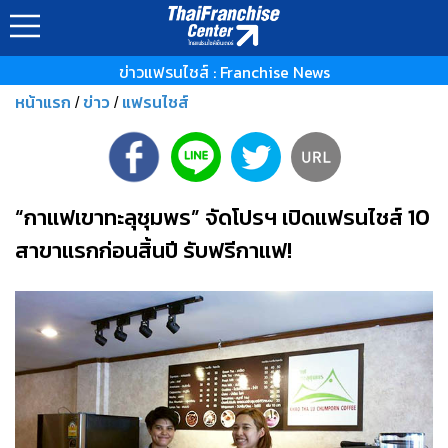
ข่าวแฟรนไชส์ : Franchise News
หน้าแรก
ข่าว
แฟรนไชส์
/
/
“กาแฟเขาทะลุชุมพร” จัดโปรฯ เปิดแฟรนไชส์ 10
สาขาแรกก่อนสิ้นปี รับฟรีกาแฟ!