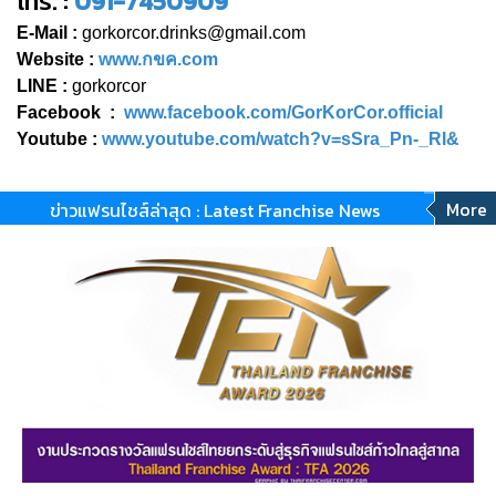
โทร. :
091-7450909
E-Mail :
gorkorcor.drinks@gmail.com
Website :
www.กขค.com
LINE :
gorkorcor
Facebook :
www.facebook.com/GorKorCor.official
Youtube :
www.youtube.com/watch?v=sSra_Pn-_RI&
More
ข่าวแฟรนไชส์ล่าสุด : Latest Franchise News