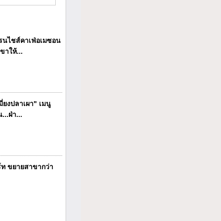
นไชส์คาเฟ่อเมซอน
ขาให้...
ี่ยงปลาเผา" เมนู
..ฝ่า...
ร์ท ขยายสาขากว่า