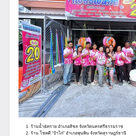
ร้านน้ำ&ทราย อำเภอสิชล จังหวัดนครศรีธรรมราช
ร้าน โชคดี "ป้าไก่" อำเภอพุนพิน จังหวัดสุราษฎร์ธานี