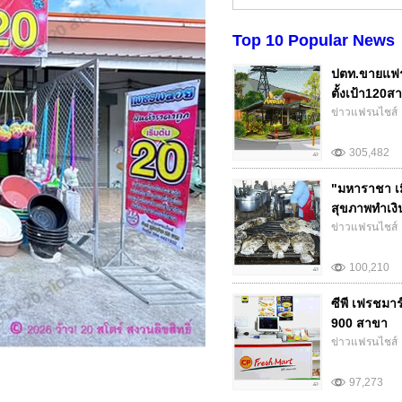
Top 10 Popular News
ปตท.ขายแฟร
ตั้งเป้า120สา
ข่าวแฟรนไชส์
305,482
"มหาราชา เม
สุขภาพทำเงิน.
ข่าวแฟรนไชส์
100,210
ซีพี เฟรชมา
900 สาขา
ข่าวแฟรนไชส์
97,273