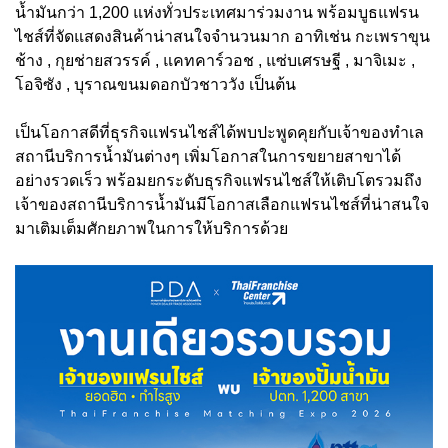
น้ำมันกว่า 1,200 แห่งทั่วประเทศมาร่วมงาน พร้อมบูธแฟรน
ไชส์ที่จัดแสดงสินค้าน่าสนใจจำนวนมาก อาทิเช่น กะเพราขุน
ช้าง , กุยช่ายสวรรค์ , แคทคาร์วอช , แซ่บเศรษฐี , มาจิเมะ ,
โอจิซัง , บุราณขนมดอกบัวชาววัง เป็นต้น
เป็นโอกาสดีที่ธุรกิจแฟรนไชส์ได้พบปะพูดคุยกับเจ้าของทำเล
สถานีบริการน้ำมันต่างๆ เพิ่มโอกาสในการขยายสาขาได้
อย่างรวดเร็ว พร้อมยกระดับธุรกิจแฟรนไชส์ให้เติบโตรวมถึง
เจ้าของสถานีบริการน้ำมันมีโอกาสเลือกแฟรนไชส์ที่น่าสนใจ
มาเติมเต็มศักยภาพในการให้บริการด้วย