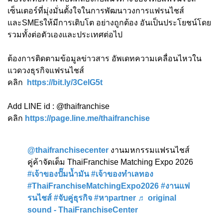
เซ็นเตอร์ที่มุ่งมั่นตั้งใจในการพัฒนาวงการแฟรนไชส์
และSMEsให้มีการเติบโต อย่างถูกต้อง อันเป็นประโยชน์โดย
รวมทั้งต่อตัวเองและประเทศต่อไป
ต้องการติดตามข้อมูลข่าวสาร อัพเดทความเคลื่อนไหวใน
แวดวงธุรกิจแฟรนไชส์
คลิก
https://bit.ly/3CelG5t
Add LINE id : @thaifranchise
คลิก
https://page.line.me/thaifranchise
@thaifranchisecenter
งานมหกรรมแฟรนไชส์
คู่ค้าจัดเต็ม ThaiFranchise Matching Expo 2026
#เจ้าของปั๊มน้ำมัน
#เจ้าของทำเลทอง
#ThaiFranchiseMatchingExpo2026
#งานแฟ
รนไชส์
#จับคู่ธุรกิจ
#หาpartner
♬ original
sound - ThaiFranchiseCenter