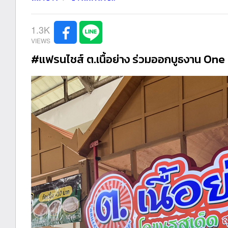
1.3K
#แฟรนไชส์ ต.เนื้อย่าง ร่วมออกบูธงาน On