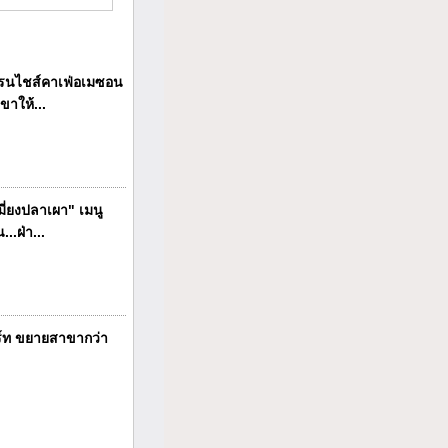
นไชส์คาเฟ่อเมซอน
ขาให้...
ี่ยงปลาเผา" เมนู
..ฝ่า...
ร์ท ขยายสาขากว่า