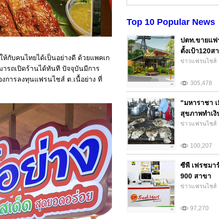
Top 10 Popular News
ปตท.ขายแฟร
ตั้งเป้า120สา
ให้กับคนไทยได้เป็นอย่างดี ด้วยแพคเก
ข่าวแฟรนไชส์
รถเปิดร้านได้ทันที ปัจจุบันมีการ
ารลงทุนแฟรนไชส์ ต.เนื้อย่าง ที่
305,478
"มหาราชา เม
สุขภาพทำเงิน.
ข่าวแฟรนไชส์
100,207
ซีพี เฟรชมา
900 สาขา
ข่าวแฟรนไชส์
97,270