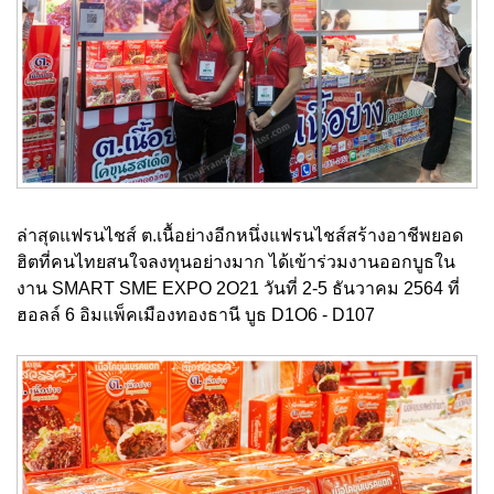
ล่าสุดแฟรนไชส์ ต.เนื้อย่างอีกหนึ่งแฟรนไชส์สร้างอาชีพยอด
ฮิตที่คนไทยสนใจลงทุนอย่างมาก ได้เข้าร่วมงานออกบูธใน
งาน SMART SME EXPO 2O21 วันที่ 2-5 ธันวาคม 2564 ที่
ฮอลล์ 6 อิมแพ็คเมืองทองธานี บูธ D1O6 - D107