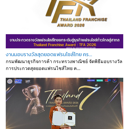
งานมอบรางวัลสุดยอดแฟรนไชส์ไทย คร...
กรมพัฒนาธุรกิจการค้า กระทรวงพาณิชย์ จัดพิธีมอบรางวัล
การประกวดสุดยอดแฟรนไชส์ไทย ค...