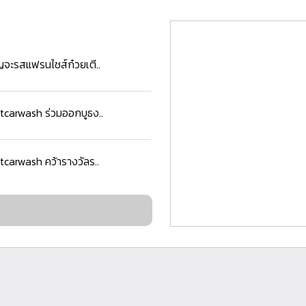
ญจะรสแฟรนไชส์ก๋วยเตี..
tcarwash ร่วมออกบูธง..
tcarwash คว้ารางวัลร..