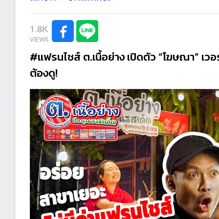
1.8K
#แฟรนไชส์ ต.เนื้อย่าง เปิดตัว “โฆษณา” เวอร
ต้องดู!