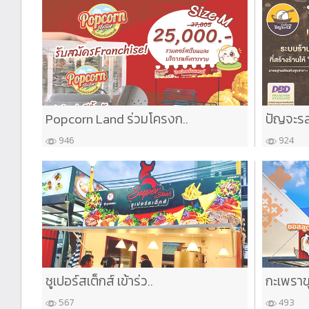
Popcorn Land ร่วมโครงก..
ปัญจะรส
946
924
ซูเปอร์สเต็กส์ เข้าร่ว..
กะเพราขุ
567
493