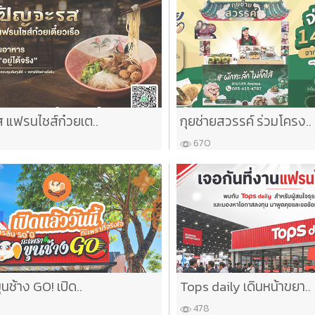
 แฟรนไชส์ก๋วยเต..
กุยช่ายสวรรค์ ร่วมโครง..
670
นช้าง GO! เปิด..
Tops daily เดินหน้าขยา..
478