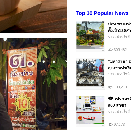
Top 10 Popular News
ปตท.ขายแฟร
ตั้งเป้า120สา
ข่าวแฟรนไชส์
305,482
"มหาราชา เม
สุขภาพทำเงิน.
ข่าวแฟรนไชส์
100,210
ซีพี เฟรชมา
900 สาขา
ข่าวแฟรนไชส์
97,273