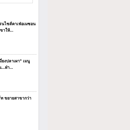
นไชส์คาเฟ่อเมซอน
ขาให้...
ี่ยงปลาเผา" เมนู
..ฝ่า...
ร์ท ขยายสาขากว่า