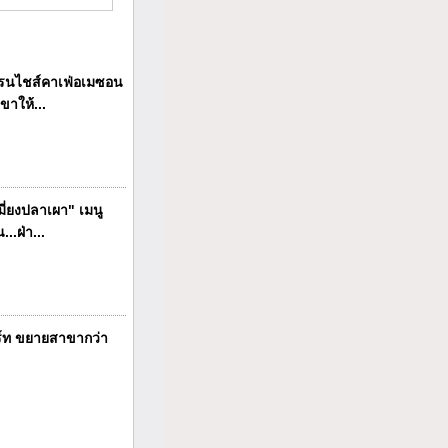
นไชส์คาเฟ่อเมซอน
ขาให้...
ี่ยงปลาเผา" เมนู
..ฝ่า...
ร์ท ขยายสาขากว่า