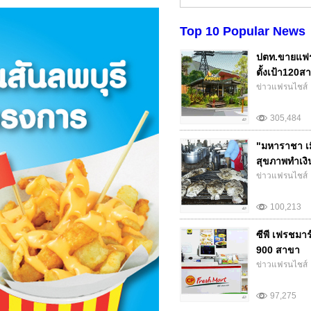
Top 10 Popular News
ปตท.ขายแฟร
ตั้งเป้า120สา
ข่าวแฟรนไชส์
305,484
"มหาราชา เม
สุขภาพทำเงิน.
ข่าวแฟรนไชส์
100,213
ซีพี เฟรชมา
900 สาขา
ข่าวแฟรนไชส์
97,275