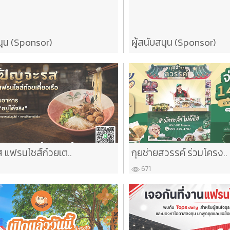
นุน (Sponsor)
ผู้สนับสนุน (Sponsor)
 แฟรนไชส์ก๋วยเต..
กุยช่ายสวรรค์ ร่วมโครง..
671