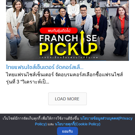
ไทยแฟรนไชส์เซ็นเตอร์ จัดคอร์สเลื...
ไทยแฟรนไชส์เซ็นเตอร์ จัดอบรมคอร์สเลือกซื้อแฟรนไชส์
รุ่นที่ 3 “วิเคราะห์เป็...
เว็บไซต์มีการจัดเก็บคุกกี้ เพื่อให้การใช้งานดียิ่งขึ้น
นโยบายข้อมูลส่วนบุคคล(Privacy
▲ GO TO TOP
Policy)
และ
นโยบายคุกกี้(Cookie Policy)
ยอมรับ