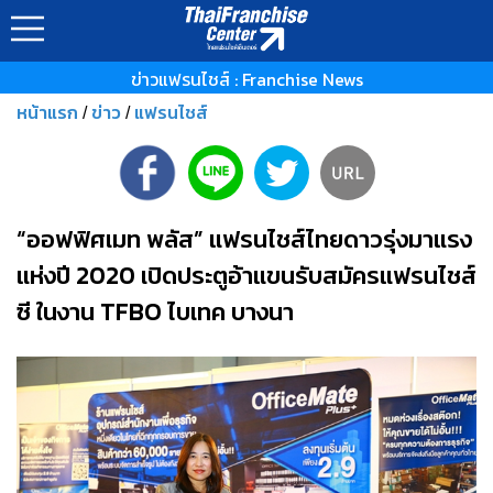
ข่าวแฟรนไชส์ : Franchise News
หน้าแรก
ข่าว
แฟรนไชส์
/
/
“ออฟฟิศเมท พลัส” แฟรนไชส์ไทยดาวรุ่งมาแรง
แห่งปี 2020 เปิดประตูอ้าแขนรับสมัครแฟรนไชส์
ซี ในงาน TFBO ไบเทค บางนา