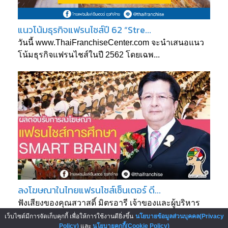
แนวโน้มธุรกิจแฟรนไชส์ปี 62 “Stre...
วันนี้ www.ThaiFranchiseCenter.com จะนำเสนอแนว
โน้มธุรกิจแฟรนไชส์ในปี 2562 โดยเฉพ...
ลงโฆษณาในไทยแฟรนไชส์เซ็นเตอร์ ดี...
ฟังเสียงของคุณสวาสดิ์ มิตรอารี เจ้าของและผู้บริหาร
แฟรนไชส์ สมาร์ท เบรน จินตคณิต...
เว็บไซต์มีการจัดเก็บคุกกี้ เพื่อให้การใช้งานดียิ่งขึ้น
นโยบายข้อมูลส่วนบุคคล(Privacy
Policy)
และ
นโยบายคุกกี้(Cookie Policy)