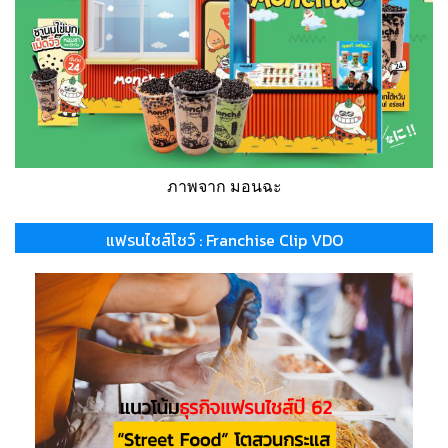
ภาพจาก มอนฉะ
แฟรนไชส์โชว์ : Franchise Clip VDO