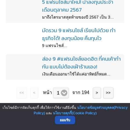
5 แฟรนไชส์มาใหม่! น่าลงทุนประจำ
เดือนตุลาคม 2567
มาถึงไตรมาสสุดท้ายของปี 2567 เป็น 3...
มัดรวม 9 แฟรนไชส์ เรียนไปด้วย ทำ
ธุรกิจได้! ลงทุนน้อย คืนทุนไว
9 แฟรนไชส์...
ส่อง 9 #แฟรนไชส์ยอดฮิต ที่คนเค้าทำ
กัน แบบไม่ต้องเฝ้าร้านเอง!
เงินเดือนออกมาใช้ได้แค่อาทิตย์ก็หมด...
หน้า
จาก 194
1
<<
<
>
>>
เว็บไซต์มีการจัดเก็บคุกกี้ เพื่อให้การใช้งานดียิ่งขึ้น
นโยบายข้อมูลส่วนบุคคล(Privacy
▲ GO TO TOP
Policy)
และ
นโยบายคุกกี้(Cookie Policy)
ยอมรับ