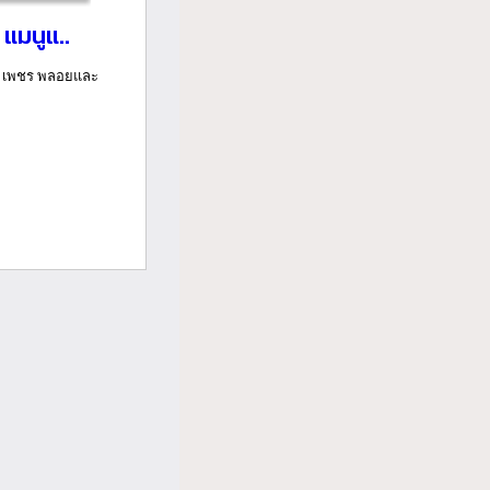
์ แมนูแ..
อง เพชร พลอยและ