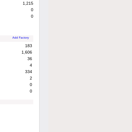
1,215
0
0
Add Factory
183
1,606
36
4
334
2
0
0