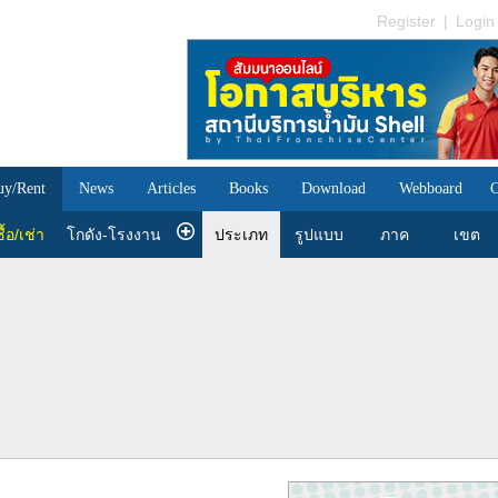
Register
|
Login
uy/Rent
News
Articles
Books
Download
Webboard
C
ื้อ/เช่า
โกดัง-โรงงาน
ประเภท
รูปแบบ
ภาค
เขต