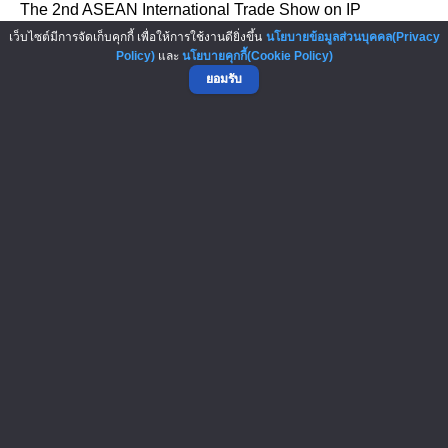
The 2nd ASEAN International Trade Show on IP
Products: Characters, Animations, E...
เว็บไซต์มีการจัดเก็บคุกกี้ เพื่อให้การใช้งานดียิ่งขึ้น
นโยบายข้อมูลส่วนบุคคล(Privacy
Policy)
และ
นโยบายคุกกี้(Cookie Policy)
ยอมรับ
งาน Vitafoods Asia 2026
งาน Vitafoods Asia 2026 เป็นงานแสดงสินค้าและสัมมนาที่
มุ่งเน้นอุตสาหกรรม โภชนเภสั...