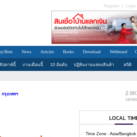
Register
|
Login
uy/Rent
News
Articles
Books
Download
Webboard
C
ัปดาห์นี้
งานเดือนนี้
10 อันดับ
ปฎิทินงานแสดงสินค้า
สถิติ
2.8K
กรุงเทพฯ
|
LOCAL TIM
Time Zone : Asia/Bangkok