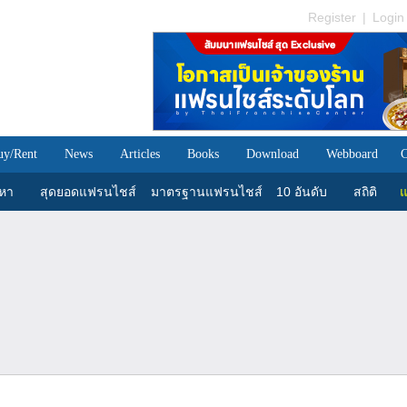
Register
|
Login
uy/Rent
News
Articles
Books
Download
Webboard
C
นหา
สุดยอดแฟรนไชส์
มาตรฐานแฟรนไชส์
10 อันดับ
สถิติ
แ