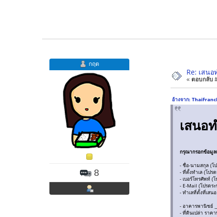
กฤต
Re: เสนอท
«
ตอบกลับ #1
อ้างจาก: ThaiFranc
เสนอทำ
กรุณากรอกข้อมูลเ
- ชื่อ-นามสกุล (
8
- ที่ตั้งทำเล (โป
- เบอร์โทรศัพท์ 
- E-Mail (โปรดร
- ทำเลที่ตั้งที่เ
- อาคารพานิชย์ __
- ที่ดินเปล่า ราค