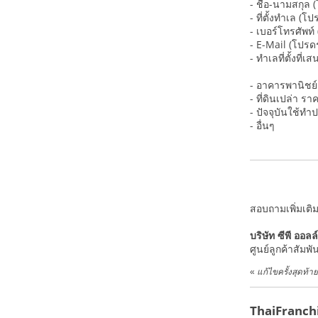
- ชื่อ-นามสกุ
- ที่ตั้งทำเล (
- เบอร์โทรศัพท
- E-Mail (โปร
- ทำเลที่ตั้งที
- อาคารพานิชย์ 
- ที่ดินเปล่า ร
- ปัจจุบันใช้
- อื่นๆ
สอบถามเพิ่มเติ
บริษัท ซีพี ออล
ศูนย์ลูกค้าสัมพ
«
แก้ไขครั้งสุดท้
ThaiFranchi