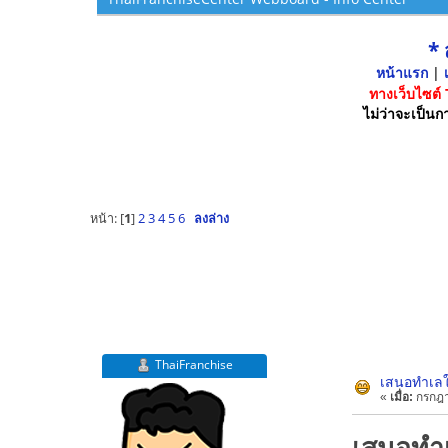
*
หน้าแรก
|
เ
ทางเว็บไซต์
ไม่ว่าจะเป็นกา
หน้า: [
1
]
2
3
4
5
6
ลงล่าง
ThaiFranchise
เสนอทำเลใ
«
เมื่อ:
กรกฎา
เสนอทำเ