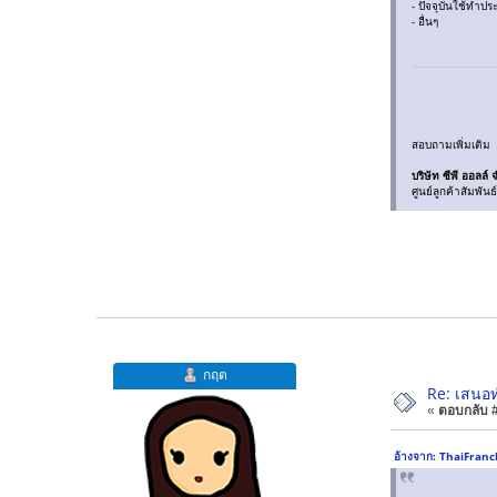
- ปัจจุบันใช้ทำ
- อื่นๆ
สอบถามเพิ่มเติม
บริษัท ซีพี ออลล
ศูนย์ลูกค้าสัมพัน
กฤต
Re: เสนอท
«
ตอบกลับ #2
อ้างจาก: ThaiFranc