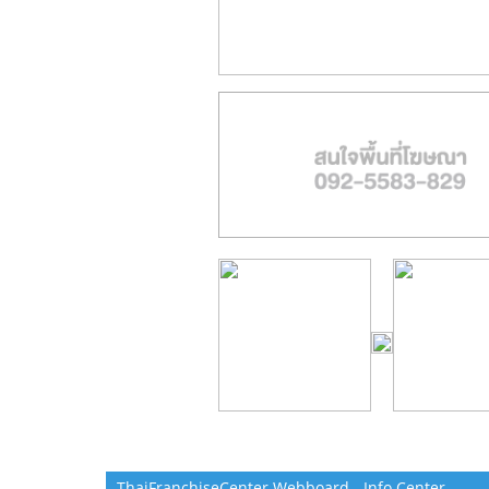
ThaiFranchiseCenter Webboard - Info Center