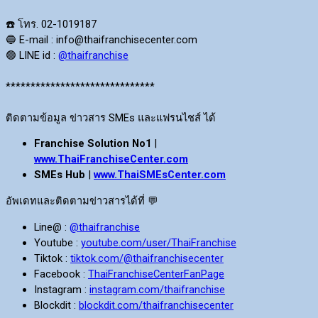
☎️ โทร. 02-1019187
🔵 E-mail : info@thaifranchisecenter.com
🟢 LINE id :
@thaifranchise
******************************
ติดตามข้อมูล ข่าวสาร SMEs และแฟรนไชส์ ได้
Franchise Solution No1
|
www.ThaiFranchiseCenter.com
SMEs Hub
|
www.ThaiSMEsCenter.com
อัพเดทและติดตามข่าวสารได้ที่
💬
Line@ :
@thaifranchise
Youtube :
youtube.com/user/ThaiFranchise
Tiktok :
tiktok.com/@thaifranchisecenter
Facebook :
ThaiFranchiseCenterFanPage
Instagram :
instagram.com/thaifranchise
Blockdit :
blockdit.com/thaifranchisecenter