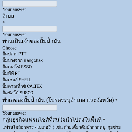
Your answer
อีเมล
*
Your answer
ท่านเป็นเจ้าของปั้มน้ำมัน
Choose
ปั้มปตท. PTT
ปั้มบางจาก Bangchak
ปั้มเอสโซ่ ESSO
ปั้มพีที PT
ปั้มเชลล์ SHELL
ปั้มคาลเท็กซ์ CALTEX
ปั้มซัสโก้ SUSCO
ทำเลของปั้มน้ำมัน (โปรดระบุอำเภอ และจังหวัด)
*
Your answer
กลุ่มธุรกิจแฟรนไชส์ที่สนใจนำไปลงในพื้นที่
*
แฟรนไชส์อาหาร • เบเกอรี่: ( เช่น ก๋วยเตี๋ยวต้มยำกากหมู, กุยช่าย