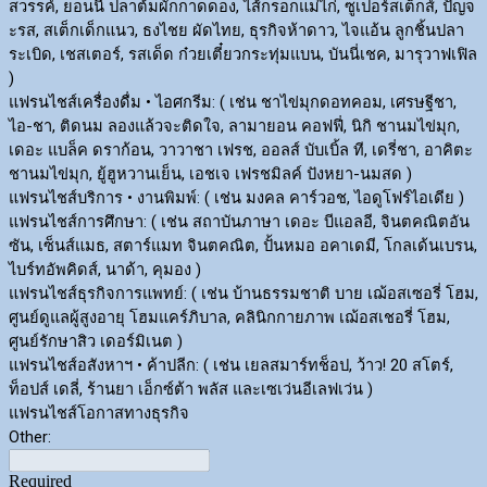
สวรรค์, ยอนนี่ ปลาต้มผักกาดดอง, ไส้กรอกแม่ไก่, ซูเปอร์สเต็กส์, ปัญจ
ะรส, สเต็กเด็กแนว, ธงไชย ผัดไทย, ธุรกิจห้าดาว, ไจแอ้น ลูกชิ้นปลา
ระเบิด, เชสเตอร์, รสเด็ด ก๋วยเตี๋ยวกระทุ่มแบน, บันนี่เชค, มารุวาฟเฟิล
)
แฟรนไชส์เครื่องดื่ม • ไอศกรีม: ( เช่น ชาไข่มุกดอทคอม, เศรษฐีชา,
ไอ-ชา, ติดนม ลองแล้วจะติดใจ, ลามายอน คอฟฟี่, นิกิ ชานมไข่มุก,
เดอะ แบล็ค ดราก้อน, วาวาชา เฟรช, ออลส์ บับเบิ้ล ที, เดรี่ชา, อาคิตะ
ชานมไข่มุก, ยู้ฮูหวานเย็น, เอชเจ เฟรชมิลค์ ปังหยา-นมสด )
แฟรนไชส์บริการ • งานพิมพ์: ( เช่น มงคล คาร์วอช, ไอดูโฟร์ไอเดีย )
แฟรนไชส์การศึกษา: ( เช่น สถาบันภาษา เดอะ บีแอลอี, จินตคณิตอัน
ซัน, เซ็นส์แมธ, สตาร์แมท จินตคณิต, ปั้นหมอ อคาเดมี, โกลเด้นเบรน,
ไบร์ทอัพคิดส์, นาด้า, คุมอง )
แฟรนไชส์ธุรกิจการแพทย์: ( เช่น บ้านธรรมชาติ บาย เฌ้อสเซอรี่ โฮม,
ศูนย์ดูแลผู้สูงอายุ โฮมแคร์ภิบาล, คลินิกกายภาพ เฌ้อสเชอรี่ โฮม,
ศูนย์รักษาสิว เดอร์มิเนต )
แฟรนไชส์อสังหาฯ • ค้าปลีก: ( เช่น เยลสมาร์ทช็อป, ว้าว! 20 สโตร์,
ท็อปส์ เดลี่, ร้านยา เอ็กซ์ต้า พลัส และเซเว่นอีเลฟเว่น )
แฟรนไชส์โอกาสทางธุรกิจ
Other:
Required