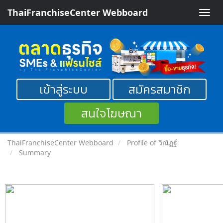
ThaiFranchiseCenter Webboard
Toggle
naviga
เข้าสู่ระบบ
สมัครสมาชิก
สนใจโฆษณา
ThaiFranchiseCenter Webboard
Profile of วิณัฏฐ์
Summary