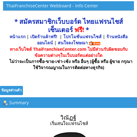
ThaiFranchiseCenter Webboard - Info Center
* สมัครสมาชิกเว็บบอร์ด ไทยแฟรนไชส์
เซ็นเตอร์
ฟรี!
*
หน้าแรก
|
เปิดร้านค้าฟรี!
|
โปรโมชั่นแฟรนไชส์
|
ร้านหนังสือ
ออนไลน์
|
สนใจลงโฆษณา
ทางเว็บไซต์ ThaiFranchiseCenter.com ไม่มีส่วนรับผิดชอบกับ
ข้อความต่างๆในเว็บบอร์ดแต่อย่างใด
ไม่ว่าจะเป็นการซื้อ-ขาย-เช่า-เซ้ง หรือ อื่นๆ (ผู้ซื้อ หรือ ผู้ขาย กรุณา
ใช้วิจารณญาณในการติดต่อทางธุรกิจ)
ข้อมูลส่วนตัว
Summary
วิณัฏฐ์ 
เริ่มสนใจแฟรนไชส์