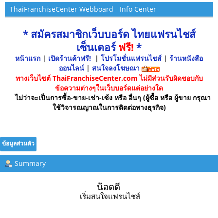
ThaiFranchiseCenter Webboard - Info Center
* สมัครสมาชิกเว็บบอร์ด ไทยแฟรนไชส์
เซ็นเตอร์
ฟรี!
*
หน้าแรก
|
เปิดร้านค้าฟรี!
|
โปรโมชั่นแฟรนไชส์
|
ร้านหนังสือ
ออนไลน์
|
สนใจลงโฆษณา
ทางเว็บไซต์ ThaiFranchiseCenter.com ไม่มีส่วนรับผิดชอบกับ
ข้อความต่างๆในเว็บบอร์ดแต่อย่างใด
ไม่ว่าจะเป็นการซื้อ-ขาย-เช่า-เซ้ง หรือ อื่นๆ (ผู้ซื้อ หรือ ผู้ขาย กรุณา
ใช้วิจารณญาณในการติดต่อทางธุรกิจ)
ข้อมูลส่วนตัว
Summary
น็อดดี้ 
เริ่มสนใจแฟรนไชส์