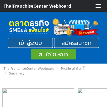
ThaiFranchiseCenter Webboard
Toggle
naviga
เข้าสู่ระบบ
สมัครสมาชิก
สนใจโฆษณา
ThaiFranchiseCenter Webboard
Profile of น็อดดี้
Summary