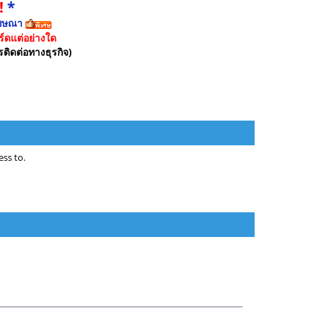
!
*
ฆษณา
์ดแต่อย่างใด
รติดต่อทางธุรกิจ)
ss to.