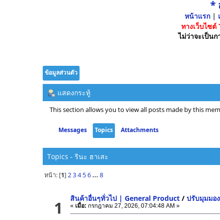
*
หน้าแรก
|
เ
ทางเว็บไซต์
ไม่ว่าจะเป็นกา
ข้อมูลส่วนตัว
แสดงกระทู้
This section allows you to view all posts made by this mem
Messages
Topics
Attachments
Topics - รินะ ฮาเสะ
หน้า: [
1
]
2
3
4
5
6
...
8
สินค้าอื่นๆทั่วไป | General Product
/
ปรับมุมมอง
1
«
เมื่อ:
กรกฎาคม 27, 2026, 07:04:48 AM »