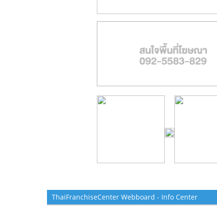
ThaiFranchiseCenter Webboard - Info Center