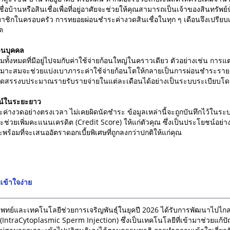
่อบ้านหรือสินเชื่อเพื่อที่อยู่อาศัยจะช่วยให้คุณสามารถเป็นเจ้าของสินทรัพย์น
าชิกในครอบครัว การทยอยผ่อนชำระค่างวดสินเชื่อในทุก ๆ เดือนจึงเปรียบ
คต
วนบุคคล
ออมทั้งหมดที่มีอยู่ไปจมกับค่าใช้จ่ายก้อนใหญ่ในคราวเดียว ตัวอย่างเช่น ก
ี้ยเหมาะสมจะช่วยแบ่งเบาภาระค่าใช้จ่ายก้อนโตให้กลายเป็นการผ่อนชำระราย
รถจัดสรรงบประมาณรายรับรายจ่ายในแต่ละเดือนได้อย่างเป็นระบบระเบียบโ
ยชน์ในระยะยาว
ำระค่างวดอย่างตรงเวลา ไม่เคยผิดนัดชำระ ข้อมูลเหล่านี้จะถูกบันทึกไว้ในร
อจะช่วยเพิ่มคะแนนเครดิต (Credit Score) ให้แก่ตัวคุณ ซึ่งเป็นประโยชน์อย่าง
ร้อมที่จะเสนออัตราดอกเบี้ยพิเศษที่ถูกลงกว่าปกติให้แก่คุณ
บเข้าใจง่าย
พทย์และเทคโนโลยีช่วยการเจริญพันธุ์ในยุคปี 2026 ได้รับการพัฒนาไปไกลอ
ี่ (IntraCytoplasmic Sperm Injection) ซึ่งเป็นเทคโนโลยีที่เข้ามาช่วยแก้ป