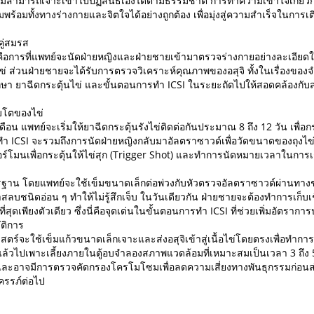
ุจิไม่สามารถเจาะเข้าไปปฏิสนธิเองได้ตามธรรมชาติ การทำความเข้าใจเกี่
ร้อมทั้งทางร่างกายและจิตใจได้อย่างถูกต้อง เพื่อมุ่งสู่ความสำเร็จในการ
ู่สมรส
CSI คือการที่แพทย์จะนัดฝ่ายหญิงและฝ่ายชายเข้ามาตรวจร่างกายอย่างละเอีย
 ส่วนฝ่ายชายจะได้รับการตรวจวิเคราะห์คุณภาพของอสุจิ ทั้งในเรื่องของ
า ยาฉีดกระตุ้นไข่ และขั้นตอนการทำ ICSI ในระยะถัดไปให้สอดคล้องกับ
ิบโตของไข่
อน แพทย์จะเริ่มให้ยาฉีดกระตุ้นรังไข่ติดต่อกันประมาณ 8 ถึง 12 วัน เพื่อ
ำ ICSI จะรวมถึงการนัดฝ่ายหญิงกลับมาอัลตราซาวด์เพื่อวัดขนาดของถุงไข่แ
นเพื่อกระตุ้นให้ไข่สุก (Trigger Shot) และทำการนัดหมายเวลาในการเก็
รฐาน โดยแพทย์จะใช้เข็มขนาดเล็กต่อพ่วงกับหัวตรวจอัลตราซาวด์ผ่านทางช่
สลบชนิดอ่อน ๆ ทำให้ไม่รู้สึกเจ็บ ในวันเดียวกัน ฝ่ายชายจะต้องทำการเก็บเชื
ดเพียงตัวเดียว ซึ่งนี่คือจุดเด่นในขั้นตอนการทำ ICSI ที่ช่วยเพิ่มอัตราการปฏิ
ัติการ
าสตร์จะใช้เข็มแก้วขนาดเล็กเจาะและส่งอสุจิเข้าสู่เนื้อไข่โดยตรงเพื่อทำกา
แล้วไปเพาะเลี้ยงภายในตู้อบจำลองสภาพแวดล้อมที่เหมาะสมเป็นเวลา 3 ถึง 5
ุด และอาจมีการตรวจคัดกรองโครโมโซมเพื่อลดความเสี่ยงทางพันธุกรรมก่อนส่งต่
งครรภ์ต่อไป