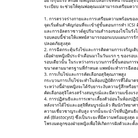
อย่างรุนแรง หรือฝ่ายหญิงมีเปลือกไข่ที่หนาจนอส
ระเบียบ จะช่วยให้คุณพ่อคุณแม่สามารถเตรียมความพ
1. การตรวจร่างกายและการเตรียมความพร้อมของค
จุดเริ่มต้นสำคัญก่อนที่จะเข้าสู่ขั้นตอนการทำ I
และการอัลตราซาวด์ดูปริมาณสำรองของไข่ในรังไข่
รอบคอบนี้ช่วยให้แพทย์สามารถออกแบบแผนการรักษ
ปลอดภัยสูงสุด
2. การฉีดกระตุ้นรังไข่และการติดตามการเจริญเต
เมื่อฝ่ายหญิงมีประจำเดือนมาในวันแรก ๆ ของรอบเดื
รอบเดียวนั้น ในระหว่างกระบวนการนี้ขั้นตอนการท
ขนาดตามมาตรฐานที่กำหนด แพทย์จะทำการฉีดฮอร์โม
3. การเก็บไข่และการคัดเลือกอสุจิคุณภาพสูง
กระบวนการเก็บไข่จะทำในห้องปฏิบัติการที่ได้มาต
ระหว่างนี้ฝ่ายหญิงจะได้รับยาระงับความรู้สึกหรือยา
คัดเลือกอสุจิโครงสร้างสมบูรณ์และมีความแข็งแรงที่สุ
4. การปฏิสนธิและการเพาะเลี้ยงตัวอ่อนในห้องปฏิบ
หลังจากได้ไข่และอสุจิที่สมบูรณ์แล้ว ทีมนักวิทยาศ
ความเชี่ยวชาญระดับสูง จากนั้นจะนำไข่ที่ปฏิสนธิ
สต์ (Blastocyst) ซึ่งเป็นระยะที่มีความพร้อมสูงส
โพรงมดลูกของฝ่ายหญิงเพื่อให้เกิดการฝังตัวและตั้