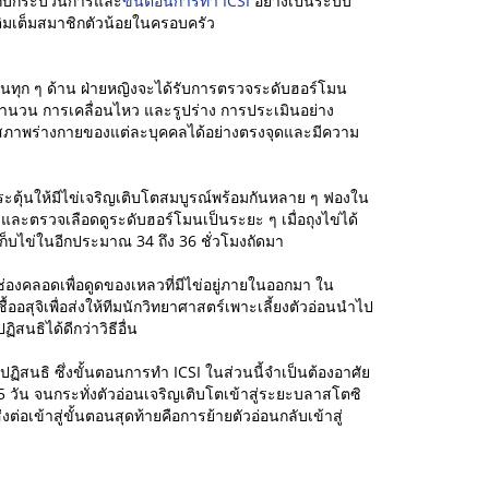
ยวกับกระบวนการและ
ขั้นตอนการทำ ICSI
อย่างเป็นระบบ
เติมเต็มสมาชิกตัวน้อยในครอบครัว
ดในทุก ๆ ด้าน ฝ่ายหญิงจะได้รับการตรวจระดับฮอร์โมน
จำนวน การเคลื่อนไหว และรูปร่าง การประเมินอย่าง
สภาพร่างกายของแต่ละบุคคลได้อย่างตรงจุดและมีความ
กระตุ้นให้มีไข่เจริญเติบโตสมบูรณ์พร้อมกันหลาย ๆ ฟองใน
ละตรวจเลือดดูระดับฮอร์โมนเป็นระยะ ๆ เมื่อถุงไข่ได้
บไข่ในอีกประมาณ 34 ถึง 36 ชั่วโมงถัดมา
องคลอดเพื่อดูดของเหลวที่มีไข่อยู่ภายในออกมา ใน
้ออสุจิเพื่อส่งให้ทีมนักวิทยาศาสตร์เพาะเลี้ยงตัวอ่อนนำไป
สนธิได้ดีกว่าวิธีอื่น
รปฏิสนธิ ซึ่งขั้นตอนการทำ ICSI ในส่วนนี้จำเป็นต้องอาศัย
 วัน จนกระทั่งตัวอ่อนเจริญเติบโตเข้าสู่ระยะบลาสโตซิ
อเข้าสู่ขั้นตอนสุดท้ายคือการย้ายตัวอ่อนกลับเข้าสู่