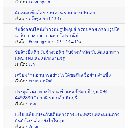
เริ่มโดย
Poomngein
ดัดเหล็กข้ออ้อย งานด่วน ราคาเป็นกันเอง
เริ่มโดย
คลิ๊กทูเดย์
«
1
2
3
4
»
รับสั่งออนไลน์ทำกรอบรูปหลุยส์ กรอบลอย กรอบรูปใส่
นาฬิกา ฯลฯ ส่งงานทางไปรษณีย์
เริ่มโดย
Poomngein
«
1
2
3
4
5
6
...
10
»
รับจ้างยื่นคิว รับจ้างรอคิว รับจ้างทำนัด รับเดินเอกสาร
แทน รพ.และหน่วยงานรัฐ
เริ่มโดย
เย๋า
เตรียมร้านอาหารอย่างไรให้ขอสินเชื่อผ่านง่ายขึ้น
เริ่มโดย
กฤษณะ หลักดี
ประตูม้วนบางกะปิ รามคำแหง รัชดา บึงกุ่ม 094-
4492830 วิภาวดี ร่มเกล้า มีนบุรี
เริ่มโดย
วันนา
เปรียบเทียบประกันเดินทางต่างประเทศ: แต่ละแผนต่าง
กันยังไง? เลือกยังไงให้คุ้ม
เริ่มโดย
อัญณา