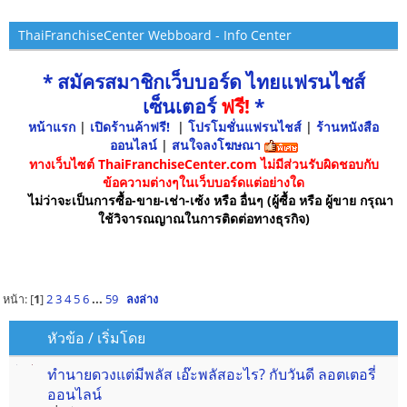
ThaiFranchiseCenter Webboard - Info Center
* สมัครสมาชิกเว็บบอร์ด ไทยแฟรนไชส์
เซ็นเตอร์
ฟรี!
*
หน้าแรก
|
เปิดร้านค้าฟรี!
|
โปรโมชั่นแฟรนไชส์
|
ร้านหนังสือ
ออนไลน์
|
สนใจลงโฆษณา
ทางเว็บไซต์ ThaiFranchiseCenter.com ไม่มีส่วนรับผิดชอบกับ
ข้อความต่างๆในเว็บบอร์ดแต่อย่างใด
ไม่ว่าจะเป็นการซื้อ-ขาย-เช่า-เซ้ง หรือ อื่นๆ (ผู้ซื้อ หรือ ผู้ขาย กรุณา
ใช้วิจารณญาณในการติดต่อทางธุรกิจ)
หน้า: [
1
]
2
3
4
5
6
...
59
ลงล่าง
หัวข้อ
/
เริ่มโดย
ทำนายดวงแต่มีพลัส เอ๊ะพลัสอะไร? กับวันดี ลอตเตอรี่
ออนไลน์