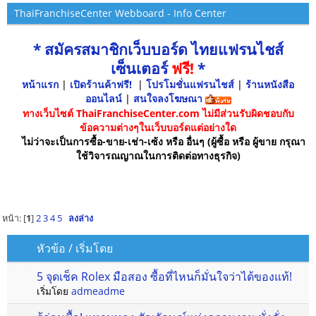
ThaiFranchiseCenter Webboard - Info Center
* สมัครสมาชิกเว็บบอร์ด ไทยแฟรนไชส์
เซ็นเตอร์
ฟรี!
*
หน้าแรก
|
เปิดร้านค้าฟรี!
|
โปรโมชั่นแฟรนไชส์
|
ร้านหนังสือ
ออนไลน์
|
สนใจลงโฆษณา
ทางเว็บไซต์ ThaiFranchiseCenter.com ไม่มีส่วนรับผิดชอบกับ
ข้อความต่างๆในเว็บบอร์ดแต่อย่างใด
ไม่ว่าจะเป็นการซื้อ-ขาย-เช่า-เซ้ง หรือ อื่นๆ (ผู้ซื้อ หรือ ผู้ขาย กรุณา
ใช้วิจารณญาณในการติดต่อทางธุรกิจ)
หน้า: [
1
]
2
3
4
5
ลงล่าง
หัวข้อ
/
เริ่มโดย
5 จุดเช็ค Rolex มือสอง ซื้อที่ไหนก็มั่นใจว่าได้ของแท้!
เริ่มโดย
admeadme