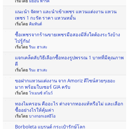
เริ่มโดย
มิยอน พาร์ค
แนะนํา จัดหา และนําเข้าเพชร แหวนแต่งงาน แหวน
เพชร 1 กะรัต ราคา แหวนหมั้น
เริ่มโดย
คิมหันต์
ซื้อเพชรจากร้านขายเพชรมือสองมีสิ่งใดต้องระวังบ้าง
ไปรู้กัน!
เริ่มโดย
รินะ ฮาเสะ
แจกเคล็ดลับวิธีเลือกซื้อทองรูปพรรณ 1 บาทที่มีคุณภาพ
ดี
เริ่มโดย
รินะ ฮาเสะ
ขอฝากแหวนแต่งงาน จาก Amoriz ดีไซน์สวยๆเยอะ
มาก พร้อมใบเซอร์ GIA ครับ
เริ่มโดย
โรเมนซ์ สโนว์
ทองไมครอน คืออะไร ต่างจากทองแท้หรือไม่ และเลือก
ซื้ออย่างไรให้คุ้มค่า
เริ่มโดย
บางกอกเอสอีโอ
Borboleta แบรนด์ กระเป๋ารักษ์โลก