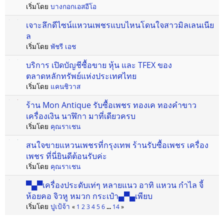
เริ่มโดย
บางกอกเอสอีโอ
เจาะลึกดีไซน์แหวนเพชรแบบไหนโดนใจสาวมิลเลนเนีย
ล
เริ่มโดย
พัชรี เอช
บริการ เปิดบัญชีซื้อขาย หุ้น และ TFEX ของ
ตลาดหลักทรัพย์แห่งประเทศไทย
เริ่มโดย
แคนชิวาส
ร้าน Mon Antique รับซื้อเพชร ทองเค ทองคำขาว
เครื่องเงิน นาฬิกา มาที่เดียวครบ
เริ่มโดย
คุณราเชน
สนใจขายแหวนเพชรที่กรุงเทพ ร้านรับซื้อเพชร เครื่อง
เพชร ที่นี่ยินดีต้อนรับค่ะ
เริ่มโดย
คุณราเชน
▀▄▀เครื่องประดับเท่ๆ หลายแนว อาทิ แหวน กำไล จี้
ห้อยคอ จิวหู หมวก กระเป๋า▄▀▄เพียบ
เริ่มโดย
ปูเป้จ้า
«
1
2
3
4
5
6
...
14
»