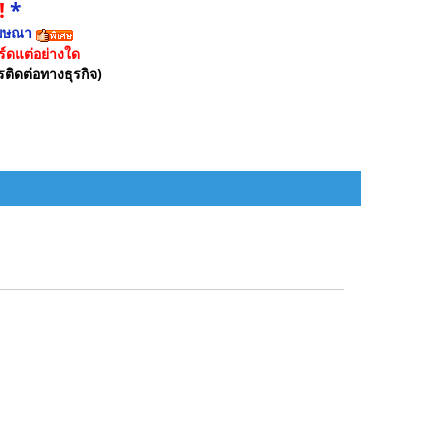
!
*
ฆษณา
์ดแต่อย่างใด
รติดต่อทางธุรกิจ)