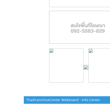
ThaiFranchiseCenter Webboard - Info Center