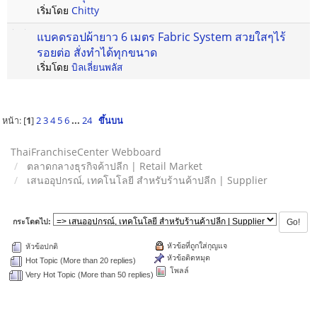
เริ่มโดย
Chitty
แบคดรอปผ้ายาว 6 เมตร Fabric System สวยใสๆไร้
รอยต่อ สั่งทำได้ทุกขนาด
เริ่มโดย
บิลเลี่ยนพลัส
หน้า: [
1
]
2
3
4
5
6
...
24
ขึ้นบน
ThaiFranchiseCenter Webboard
ตลาดกลางธุรกิจค้าปลีก | Retail Market
เสนออุปกรณ์, เทคโนโลยี สำหรับร้านค้าปลีก | Supplier
กระโดดไป:
หัวข้อที่ถูกใส่กุญแจ
หัวข้อปกติ
หัวข้อติดหมุด
Hot Topic (More than 20 replies)
โพลล์
Very Hot Topic (More than 50 replies)