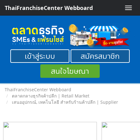
ThaiFranchiseCenter Webboard
Toggle
naviga
เข้าสู่ระบบ
สมัครสมาชิก
สนใจโฆษณา
ThaiFranchiseCenter Webboard
ตลาดกลางธุรกิจค้าปลีก | Retail Market
เสนออุปกรณ์, เทคโนโลยี สำหรับร้านค้าปลีก | Supplier