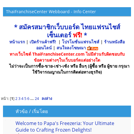
ThaiFranchiseCenter Webboard - Info Center
* สมัครสมาชิกเว็บบอร์ด ไทยแฟรนไชส์
เซ็นเตอร์
ฟรี!
*
หน้าแรก
|
เปิดร้านค้าฟรี!
|
โปรโมชั่นแฟรนไชส์
|
ร้านหนังสือ
ออนไลน์
|
สนใจลงโฆษณา
ทางเว็บไซต์ ThaiFranchiseCenter.com ไม่มีส่วนรับผิดชอบกับ
ข้อความต่างๆในเว็บบอร์ดแต่อย่างใด
ไม่ว่าจะเป็นการซื้อ-ขาย-เช่า-เซ้ง หรือ อื่นๆ (ผู้ซื้อ หรือ ผู้ขาย กรุณา
ใช้วิจารณญาณในการติดต่อทางธุรกิจ)
หน้า: [
1
]
2
3
4
5
6
...
24
ลงล่าง
หัวข้อ
/
เริ่มโดย
Welcome to Papa's Freezeria: Your Ultimate
Guide to Crafting Frozen Delights!